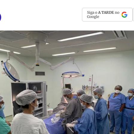
Siga o
A TARDE
no
Google