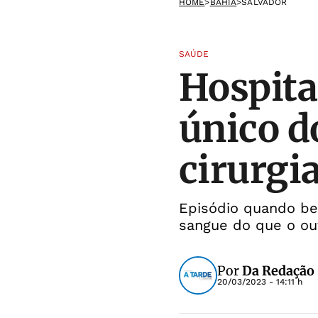
HOME
>
BAHIA
>
SALVADOR
SAÚDE
Hospita
único d
cirurgia
Episódio quando be
sangue do que o ou
Por
Da Redação
20/03/2023 - 14:11 h