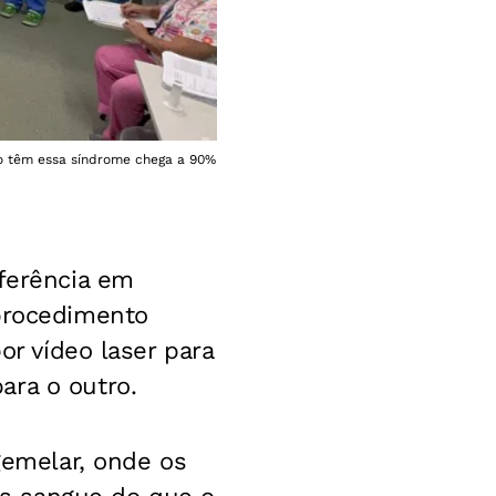
o têm essa síndrome chega a 90%
eferência em
 procedimento
or vídeo laser para
ara o outro.
gemelar, onde os