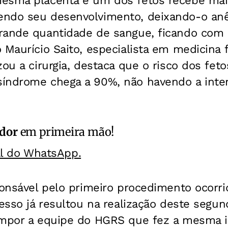
esma placenta e um dos fetos recebe mai
ndo seu desenvolvimento, deixando-o anê
rande quantidade de sangue, ficando com 
 Maurício Saito, especialista em medicina
zou a cirurgia, destaca que o risco dos fe
síndrome chega a 90%, não havendo a int
ador
em primeira mão!
al do WhatsApp.
ponsável pelo primeiro procedimento ocorri
cesso já resultou na realização deste segun
ompor a equipe do HGRS que fez a mesma i