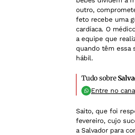
bebês dividem a m
outro, compromete
feto recebe uma g
cardíaca. O médico
a equipe que reali
quando têm essa 
hábil.
Tudo sobre
Salv
Entre no can
Saito, que foi res
fevereiro, cujo su
a Salvador para c