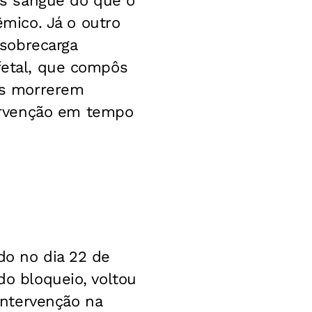
s sangue do que o
mico. Já o outro
sobrecarga
 fetal, que compôs
tos morrerem
ervenção em tempo
do no dia 22 de
do bloqueio, voltou
ntervenção na