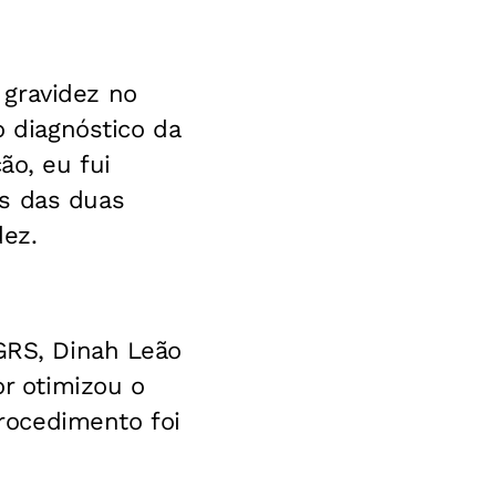
 gravidez no
o diagnóstico da
ão, eu fui
es das duas
dez.
HGRS, Dinah Leão
or otimizou o
rocedimento foi