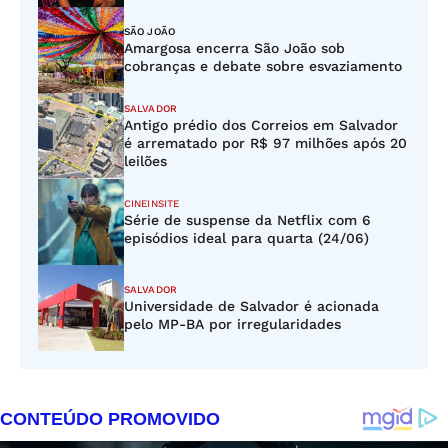
SÃO JOÃO
Amargosa encerra São João sob
cobranças e debate sobre esvaziamento
SALVADOR
Antigo prédio dos Correios em Salvador
é arrematado por R$ 97 milhões após 20
leilões
CINEINSITE
Série de suspense da Netflix com 6
episódios ideal para quarta (24/06)
SALVADOR
Universidade de Salvador é acionada
pelo MP-BA por irregularidades