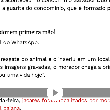
da aconteceu no condomínio Salvador Duo N
 a guarita do condomínio, que é formado p
ador
em primeira mão!
al do WhatsApp.
resgate do animal e o inseriu em um local
s imagens gravadas, o morador chega a bri
ou uma vida hoje".
a-feira,
jacarés foram localizados por mo
l baiana
.