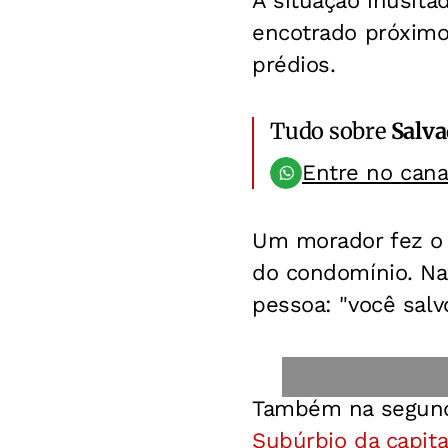
A situação inusita
encotrado próximo
prédios.
Tudo sobre
Salv
Entre no can
Um morador fez o 
do condomínio. Na
pessoa: "você salv
Também na segund
Subúrbio da capita