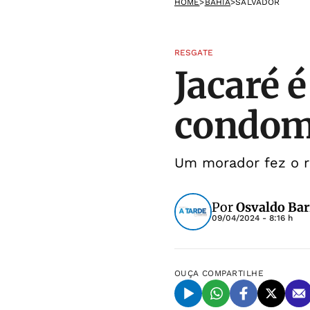
HOME
>
BAHIA
>
SALVADOR
RESGATE
Jacaré 
condom
Um morador fez o r
Por
Osvaldo Bar
09/04/2024 - 8:16 h
OUÇA
COMPARTILHE