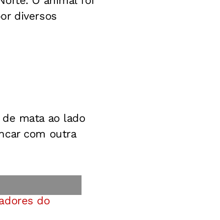
orte. O animal foi
or diversos
 de mata ao lado
ncar com outra
radores do