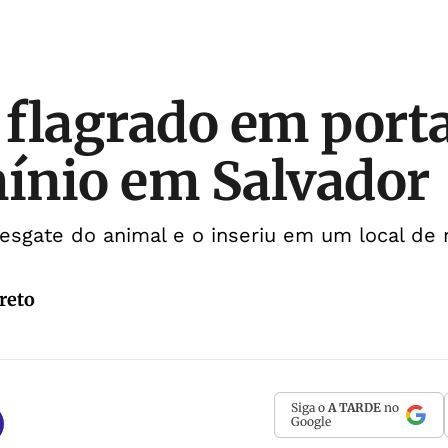
é flagrado em port
ínio em Salvador
esgate do animal e o inseriu em um local de
reto
Siga o
A TARDE
no
Google