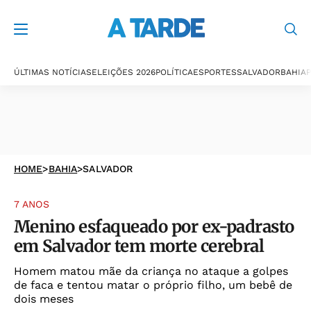
ÚLTIMAS NOTÍCIAS
ELEIÇÕES 2026
POLÍTICA
ESPORTES
SALVADOR
BAHIA
P
HOME
>
BAHIA
>
SALVADOR
7 ANOS
Menino esfaqueado por ex-padrasto
em Salvador tem morte cerebral
Homem matou mãe da criança no ataque a golpes
de faca e tentou matar o próprio filho, um bebê de
dois meses