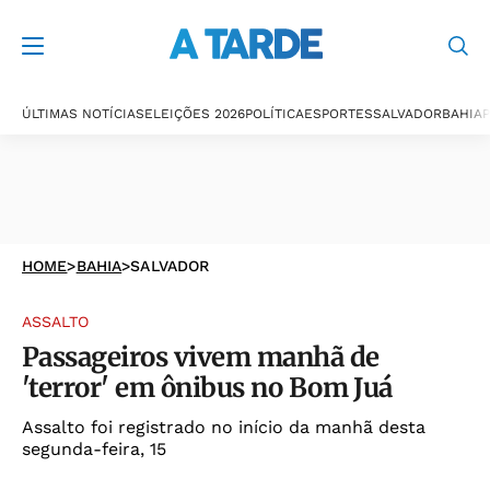
ÚLTIMAS NOTÍCIAS
ELEIÇÕES 2026
POLÍTICA
ESPORTES
SALVADOR
BAHIA
P
HOME
>
BAHIA
>
SALVADOR
ASSALTO
Passageiros vivem manhã de
'terror' em ônibus no Bom Juá
Assalto foi registrado no início da manhã desta
segunda-feira, 15