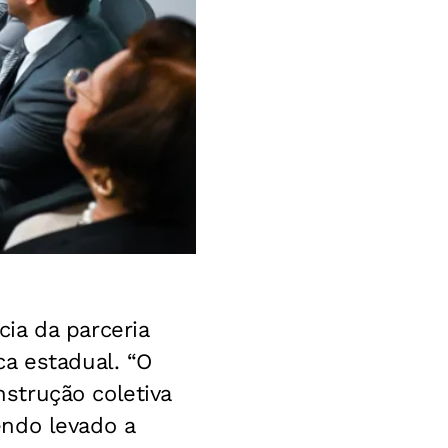
ia da parceria
a estadual. “O
strução coletiva
endo levado a