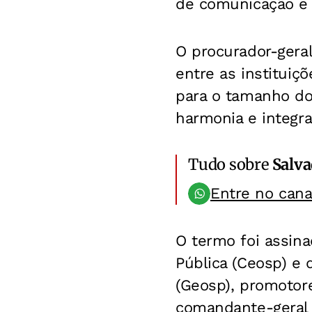
de comunicação e 
O procurador-geral
entre as instituiç
para o tamanho do
harmonia e integra
Tudo sobre
Salv
Entre no can
O termo foi assin
Pública (Ceosp) e
(Geosp), promotore
comandante-geral d