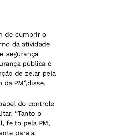
m de cumprir o
erno da atividade
de segurança
gurança pública e
nção de zelar pela
 da PM”,disse.
papel do controle
itar. “Tanto o
l, feito pela PM,
ente para a