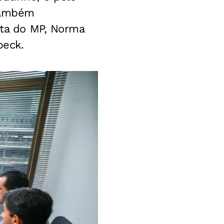
 Também
nta do MP, Norma
beck.