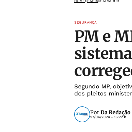
HOME
>
BAHIA
>
SALVADOR
SEGURANÇA
PM e M
sistem
correge
Segundo MP, objetiv
dos pleitos minister
Por
Da Redação
27/06/2024 - 16:22 h