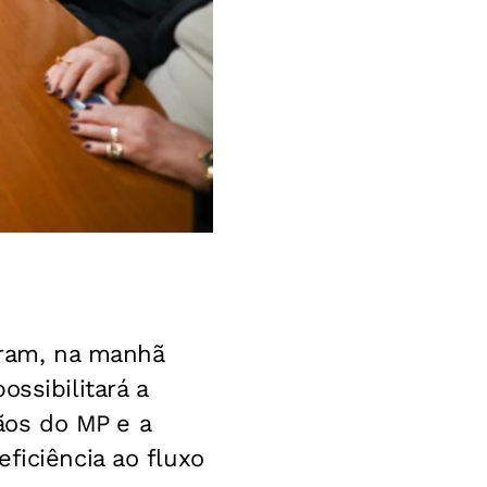
maram, na manhã
ssibilitará a
ãos do MP e a
ficiência ao fluxo