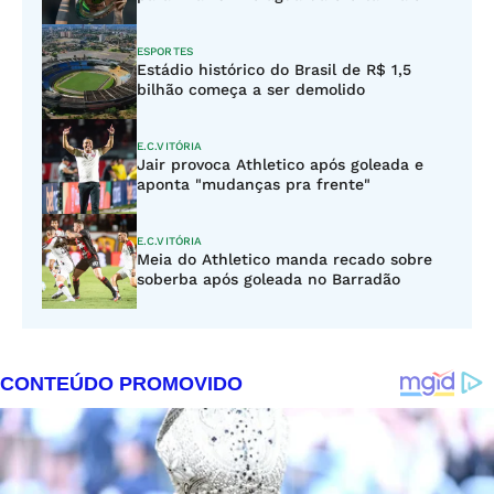
ESPORTES
Estádio histórico do Brasil de R$ 1,5
bilhão começa a ser demolido
E.C.VITÓRIA
Jair provoca Athletico após goleada e
aponta "mudanças pra frente"
E.C.VITÓRIA
Meia do Athletico manda recado sobre
soberba após goleada no Barradão