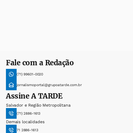
Fale com a Redação
(71) 99601-0020
jornalismoportal@grupoatarde.com.br
Assine
A TARDE
Salvador e Região Metropolitana
(71) 2886-1613
Demais localidades
71 2886-1613