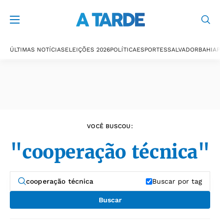
Últimas notícias
ÚLTIMAS NOTÍCIAS
ELEIÇÕES 2026
POLÍTICA
ESPORTES
SALVADOR
BAHIA
P
VOCÊ BUSCOU:
"cooperação técnica"
Buscar por tag
Buscar