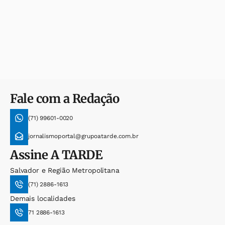
Fale com a Redação
(71) 99601-0020
jornalismoportal@grupoatarde.com.br
Assine
A TARDE
Salvador e Região Metropolitana
(71) 2886-1613
Demais localidades
71 2886-1613