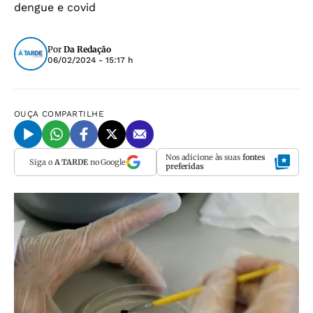
dengue e covid
Por
Da Redação
06/02/2024 - 15:17 h
OUÇA
COMPARTILHE
Nos adicione às suas
fontes
Siga o
A TARDE
no Google
preferidas