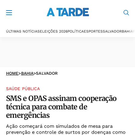
ÚLTIMAS NOTÍCIAS
ELEIÇÕES 2026
POLÍTICA
ESPORTES
SALVADOR
BAHIA
P
HOME
>
BAHIA
>
SALVADOR
SAÚDE PÚBLICA
SMS e OPAS assinam cooperação
técnica para combate de
emergências
Ação começará com simulados de mesa para
prevenção e controle de surtos por doenças como