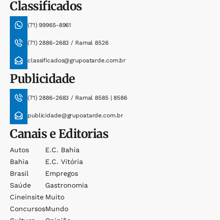
Classificados
(71) 99965-8961
(71) 2886-2683 / Ramal 8526
classificados@grupoatarde.com.br
Publicidade
(71) 2886-2683 / Ramal 8585 | 8586
publicidade@grupoatarde.com.br
Canais e Editorias
Autos
E.c. Bahia
Bahia
E.c. Vitória
Brasil
Empregos
Saúde
Gastronomia
Cineinsite
Muito
Concursos
Mundo