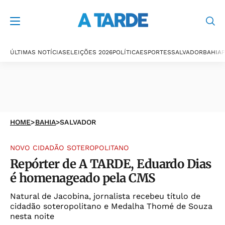
ÚLTIMAS NOTÍCIAS
ELEIÇÕES 2026
POLÍTICA
ESPORTES
SALVADOR
BAHIA
P
HOME
>
BAHIA
>
SALVADOR
NOVO CIDADÃO SOTEROPOLITANO
Repórter de A TARDE, Eduardo Dias
é homenageado pela CMS
Natural de Jacobina, jornalista recebeu título de
cidadão soteropolitano e Medalha Thomé de Souza
nesta noite