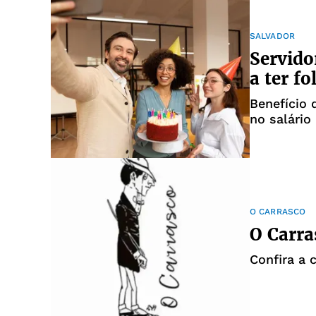
SALVADOR
Servido
a ter f
Benefício 
no salário
O CARRASCO
O Carra
Confira a 