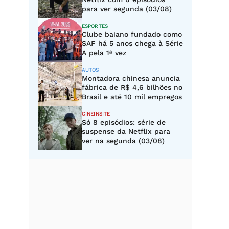
para ver segunda (03/08)
ESPORTES
Clube baiano fundado como
SAF há 5 anos chega à Série
A pela 1ª vez
AUTOS
Montadora chinesa anuncia
fábrica de R$ 4,6 bilhões no
Brasil e até 10 mil empregos
CINEINSITE
Só 8 episódios: série de
suspense da Netflix para
ver na segunda (03/08)