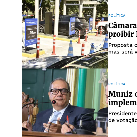
POLÍTICA
Câmara 
proibir
Proposta c
mas será v
POLÍTICA
Muniz d
impleme
Presidente
de votação