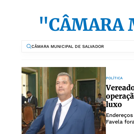
"CÂMARA 
POLÍTICA
Vereado
operaç
luxo
Endereços 
Favela for