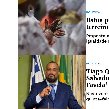
POLÍTICA
Bahia 
terreir
Proposta 
igualdade 
POLÍTICA
Tiago 
Salvado
Favela'
Novo vere
quinta-feir