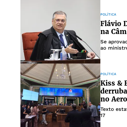
POLÍTICA
Flávio
na Câma
Se aprovad
ao ministr
POLÍTICA
Kiss & 
derruba
no Aero
Texto esta
17