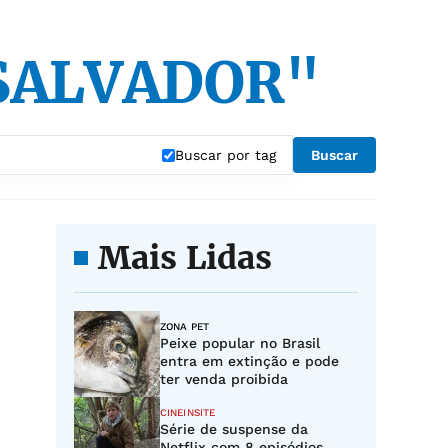
SALVADOR"
Buscar por tag
Buscar
Mais Lidas
ZONA PET
Peixe popular no Brasil
entra em extinção e pode
ter venda proibida
CINEINSITE
Série de suspense da
Netflix com 8 episódios