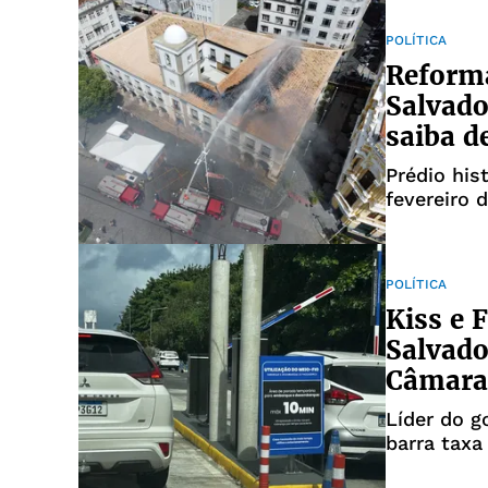
POLÍTICA
Reform
Salvado
saiba d
Prédio his
fevereiro 
POLÍTICA
Kiss e 
Salvado
Câmara
Líder do g
barra taxa