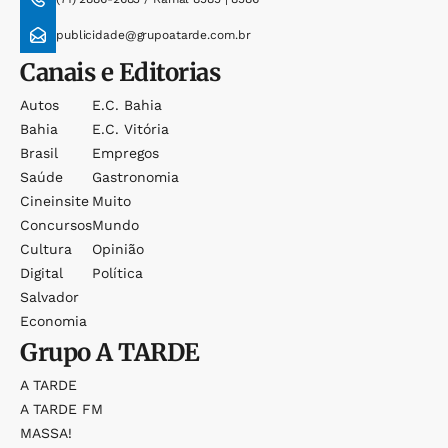
publicidade@grupoatarde.com.br
Canais e Editorias
Autos
E.c. Bahia
Bahia
E.c. Vitória
Brasil
Empregos
Saúde
Gastronomia
Cineinsite
Muito
Concursos
Mundo
Cultura
Opinião
Digital
Política
Salvador
Economia
Grupo
A TARDE
A TARDE
A TARDE FM
MASSA!