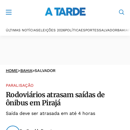
ÚLTIMAS NOTÍCIAS
ELEIÇÕES 2026
POLÍTICA
ESPORTES
SALVADOR
BAHIA
P
HOME
>
BAHIA
>
SALVADOR
PARALISAÇÃO
Rodoviários atrasam saídas de
ônibus em Pirajá
Saída deve ser atrasada em até 4 horas