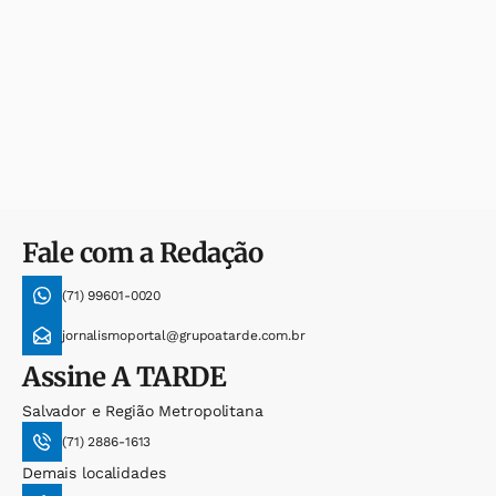
Fale com a Redação
(71) 99601-0020
jornalismoportal@grupoatarde.com.br
Assine
A TARDE
Salvador e Região Metropolitana
(71) 2886-1613
Demais localidades