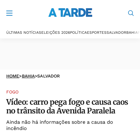
ÚLTIMAS NOTÍCIAS
ELEIÇÕES 2026
POLÍTICA
ESPORTES
SALVADOR
BAHIA
P
HOME
>
BAHIA
>
SALVADOR
FOGO
Vídeo: carro pega fogo e causa caos
no trânsito da Avenida Paralela
Ainda não há informações sobre a causa do
incêndio