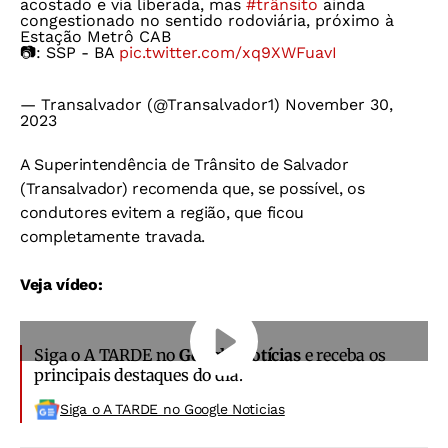
acostado e via liberada, mas
#trânsito
ainda
congestionado no sentido rodoviária, próximo à
Estação Metrô CAB
📷: SSP - BA
pic.twitter.com/xq9XWFuavI
— Transalvador (@Transalvador1)
November 30,
2023
A Superintendência de Trânsito de Salvador
(Transalvador) recomenda que, se possível, os
condutores evitem a região, que ficou
completamente travada.
Veja vídeo:
Siga o A TARDE no
Google Notícias
e receba os
principais destaques do dia.
Siga o A TARDE no Google Noticias