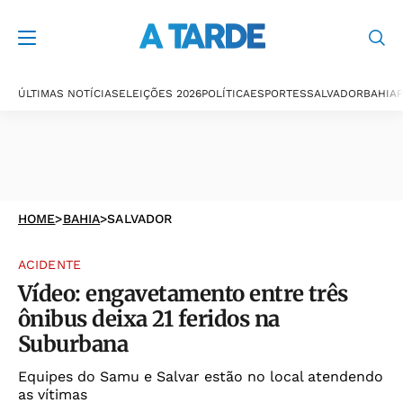
ÚLTIMAS NOTÍCIAS
ELEIÇÕES 2026
POLÍTICA
ESPORTES
SALVADOR
BAHIA
P
HOME
>
BAHIA
>
SALVADOR
ACIDENTE
Vídeo: engavetamento entre três
ônibus deixa 21 feridos na
Suburbana
Equipes do Samu e Salvar estão no local atendendo
as vítimas