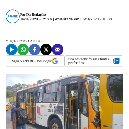
Por
Da Redação
06/11/2023 - 7:18 h
| Atualizada em
06/11/2023 - 10:38
OUÇA
COMPARTILHE
Nos adicione às suas
fontes
Siga o
A TARDE
no Google
preferidas