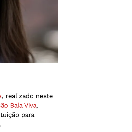
s
, realizado neste
ão Baía Viva
,
ituição para
.