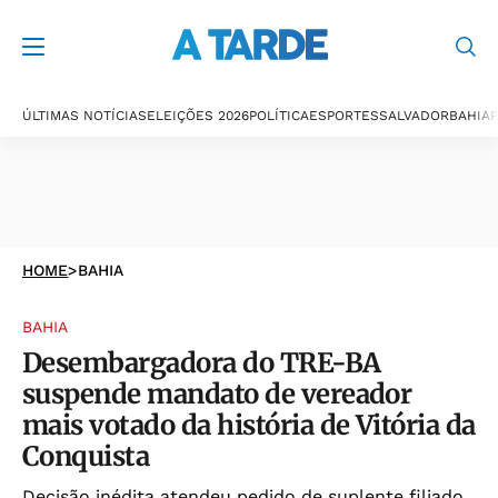
ÚLTIMAS NOTÍCIAS
ELEIÇÕES 2026
POLÍTICA
ESPORTES
SALVADOR
BAHIA
P
HOME
>
BAHIA
BAHIA
Desembargadora do TRE-BA
suspende mandato de vereador
mais votado da história de Vitória da
Conquista
Decisão inédita atendeu pedido de suplente filiado