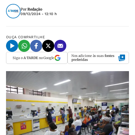
Por
Redação
09/12/2024 - 12:10 h
OUÇA
COMPARTILHE
Nos adicione às suas
fontes
Siga o
A TARDE
no Google
preferidas