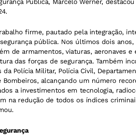
gurança Pública, Marcelo Werner, destacou
24.
balho firme, pautado pela integração, inte
segurança pública. Nos últimos dois anos,
lém de armamentos, viaturas, aeronaves 
utura das forças de segurança. Também in
 da Polícia Militar, Polícia Civil, Departamen
e Bombeiros, alcançando um número record
iados a investimentos em tecnologia, radi
am na redução de todos os índices crimina
rmou.
Segurança