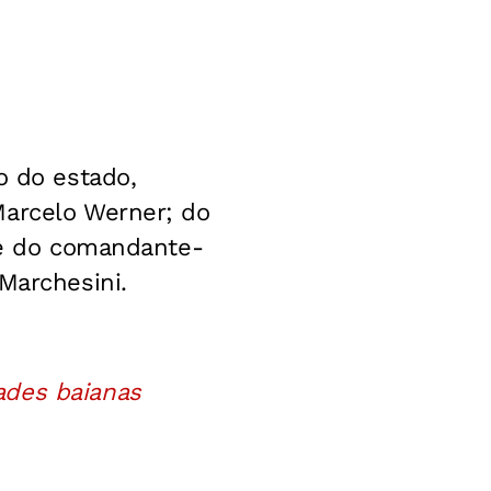
o do estado,
Marcelo Werner; do
; e do comandante-
Marchesini.
ades baianas