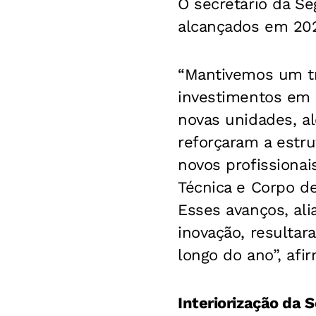
O secretário da Se
alcançados em 20
“Mantivemos um tra
investimentos em 
novas unidades, a
reforçaram a estr
novos profissionais
Técnica e Corpo d
Esses avanços, al
inovação, resultar
longo do ano”, afi
Interiorização da 