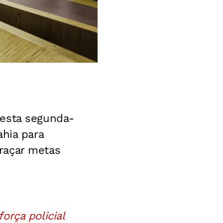
desta segunda-
ahia para
raçar metas
orça policial