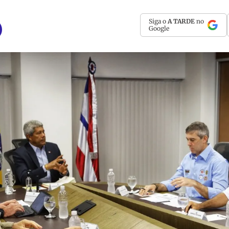
Siga o
A TARDE
no
Google