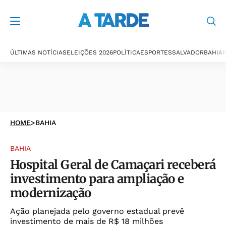
ÚLTIMAS NOTÍCIAS
ELEIÇÕES 2026
POLÍTICA
ESPORTES
SALVADOR
BAHIA
P
HOME
>
BAHIA
BAHIA
Hospital Geral de Camaçari receberá
investimento para ampliação e
modernização
Ação planejada pelo governo estadual prevê
investimento de mais de R$ 18 milhões