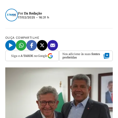
Por
Da Redação
17/02/2025 - 16:31 h
OUÇA
COMPARTILHE
Nos adicione às suas
fontes
Siga o
A TARDE
no Google
preferidas