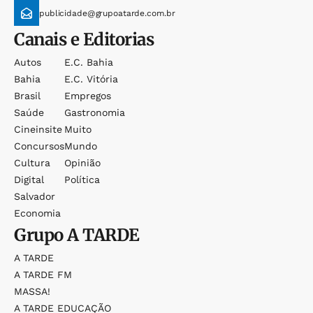
publicidade@grupoatarde.com.br
Canais e Editorias
Autos
E.c. Bahia
Bahia
E.c. Vitória
Brasil
Empregos
Saúde
Gastronomia
Cineinsite
Muito
Concursos
Mundo
Cultura
Opinião
Digital
Política
Salvador
Economia
Grupo
A TARDE
A TARDE
A TARDE FM
MASSA!
A TARDE EDUCAÇÃO