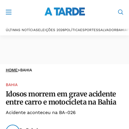
ÚLTIMAS NOTÍCIAS
ELEIÇÕES 2026
POLÍTICA
ESPORTES
SALVADOR
BAHIA
P
HOME
>
BAHIA
BAHIA
Idosos morrem em grave acidente
entre carro e motocicleta na Bahia
Acidente aconteceu na BA-026