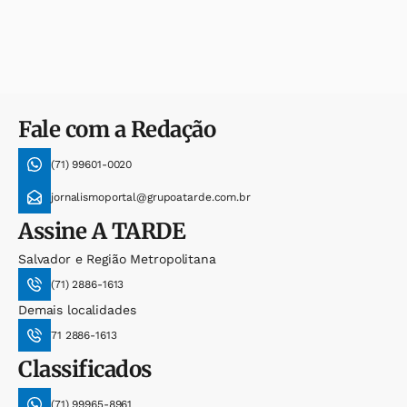
Fale com a Redação
(71) 99601-0020
jornalismoportal@grupoatarde.com.br
Assine
A TARDE
Salvador e Região Metropolitana
(71) 2886-1613
Demais localidades
71 2886-1613
Classificados
(71) 99965-8961