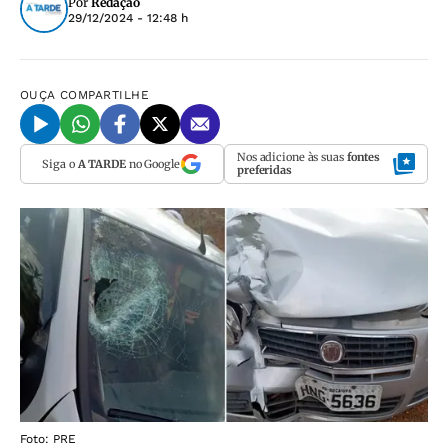
Por
Redação
29/12/2024 - 12:48 h
OUÇA
COMPARTILHE
Nos adicione às suas
fontes
Siga o
A TARDE
no Google
preferidas
Foto: PRE