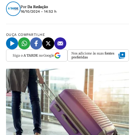
Por
Da Redação
16/10/2024 - 14:52 h
OUÇA
COMPARTILHE
Nos adicione às suas
fontes
Siga o
A TARDE
no Google
preferidas