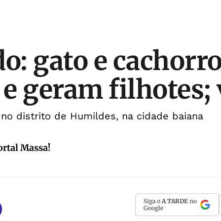
do: gato e cachorr
e geram filhotes; 
no distrito de Humildes, na cidade baiana
ortal Massa!
Siga o
A TARDE
no
Google