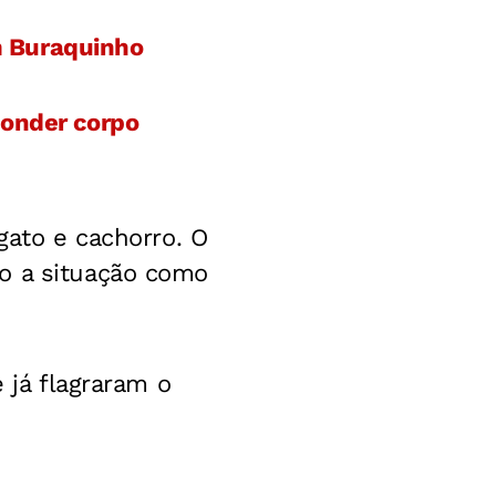
m Buraquinho
conder corpo
gato e cachorro. O
o a situação como
 já flagraram o