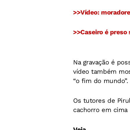
>>Vídeo: morador
>>Caseiro é preso
Na gravação é poss
vídeo também most
“o fim do mundo”.
Os tutores de Piru
cachorro em cima 
Veja