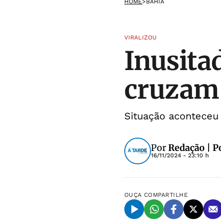
HOME
>
BAHIA
VIRALIZOU
Inusita
cruzam 
Situação aconteceu 
Por
Redação | P
16/11/2024 - 23:10 h
OUÇA
COMPARTILHE