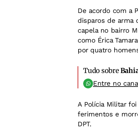
De acordo com a Po
disparos de arma d
capela no bairro Mu
como Érica Tamara 
por quatro homens
Tudo sobre
Bahi
Entre no can
A Polícia Militar f
ferimentos e morre
DPT.