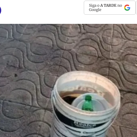
Siga o
A TARDE
no
Google