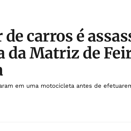
 de carros é assa
a da Matriz de Fei
a
aram em uma motocicleta antes de efetuare