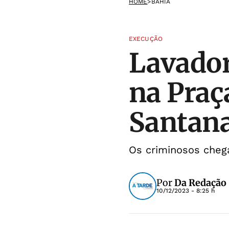
HOME
>
BAHIA
EXECUÇÃO
Lavador
na Praç
Santan
Os criminosos cheg
Por
Da Redação
10/12/2023 - 8:25 h