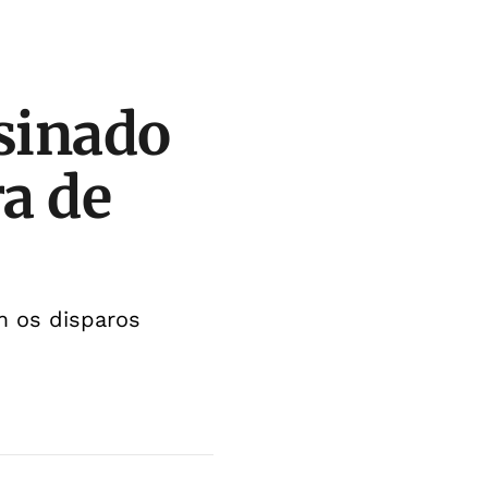
ssinado
ra de
m os disparos