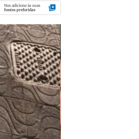
Nos adicione às suas
fontes preferidas