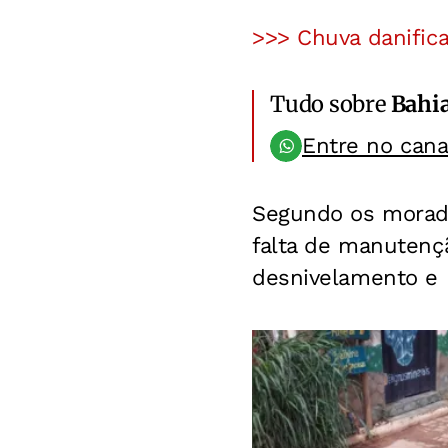
>>> Chuva danifica
Tudo sobre
Bahi
Entre no can
Segundo os morado
falta de manutençã
desnivelamento e 