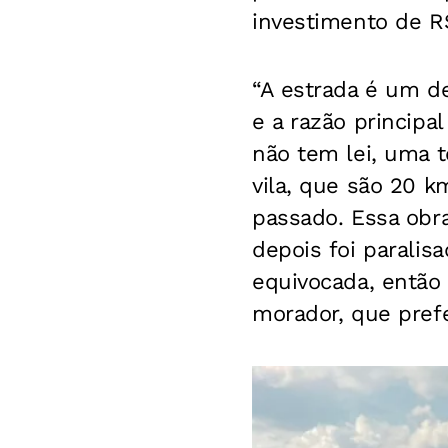
investimento de R$
“A estrada é um d
e a razão principa
não tem lei, uma 
vila, que são 20 k
passado. Essa obra
depois foi paralis
equivocada, então
morador, que prefe