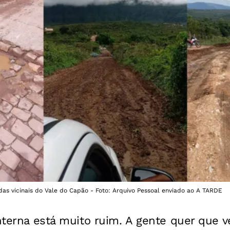
das vicinais do Vale do Capão - Foto: Arquivo Pessoal enviado ao A TARDE
interna está muito ruim. A gente quer que v