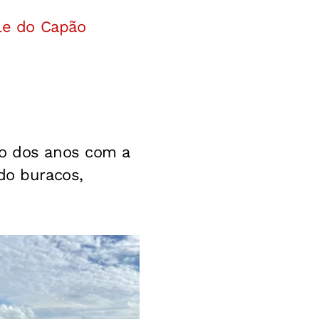
ale do Capão
go dos anos com a
do buracos,