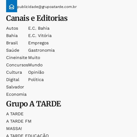
publicidade@grupoatarde.com.br
Canais e Editorias
Autos
E.c. Bahia
Bahia
E.c. Vitória
Brasil
Empregos
Saúde
Gastronomia
Cineinsite
Muito
Concursos
Mundo
Cultura
Opinião
Digital
Política
Salvador
Economia
Grupo
A TARDE
A TARDE
A TARDE FM
MASSA!
A TARDE EDUCAÇÃO