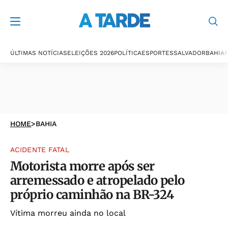
ÚLTIMAS NOTÍCIAS
ELEIÇÕES 2026
POLÍTICA
ESPORTES
SALVADOR
BAHIA
P
HOME
>
BAHIA
ACIDENTE FATAL
Motorista morre após ser
arremessado e atropelado pelo
próprio caminhão na BR-324
Vítima morreu ainda no local