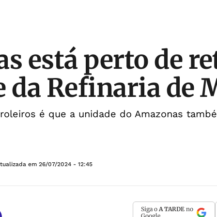
as está perto de r
e da Refinaria de 
troleiros é que a unidade do Amazonas també
Atualizada em
26/07/2024 - 12:45
Siga o
A TARDE
no
Google