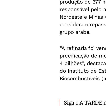
produção de 377 mi
responsável pelo 
Nordeste e Minas 
considera o repas
grupo árabe.
“A refinaria foi v
precificação de me
4 bilhões”, destac
do Instituto de Es
Biocombustíveis (I
Siga o A TARDE 