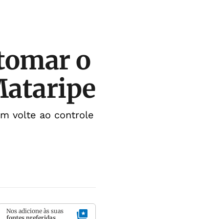
etomar o
Mataripe
m volte ao controle
Nos adicione às suas
fontes preferidas