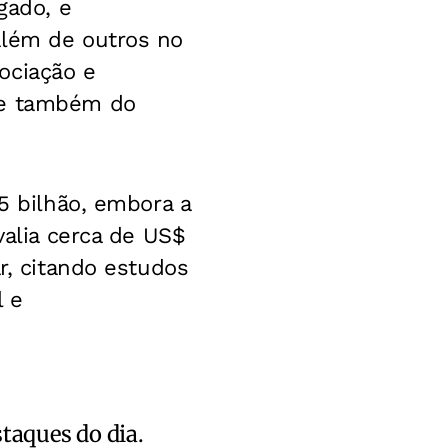
gado, e
além de outros no
ociação e
sse também do
65 bilhão, embora a
valia cerca de US$
r, citando estudos
l e
staques do dia.