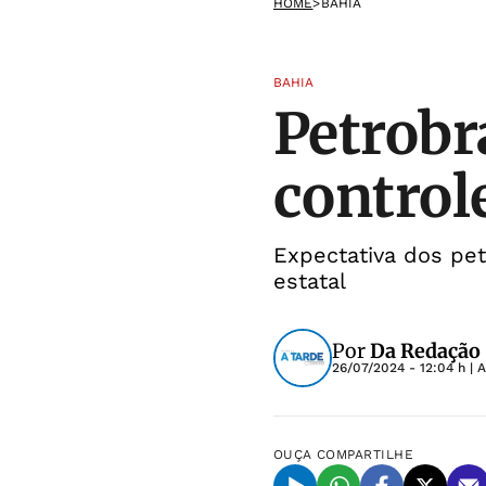
HOME
>
BAHIA
BAHIA
Petrobr
control
Expectativa dos pe
estatal
Por
Da Redação
26/07/2024 - 12:04 h
| 
OUÇA
COMPARTILHE