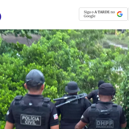
Siga o
A TARDE
no
Google