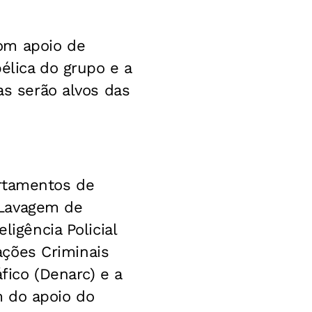
om apoio de
bélica do grupo e a
as serão alvos das
artamentos de
 Lavagem de
ligência Policial
gações Criminais
áfico
(Denarc) e a
m do apoio do