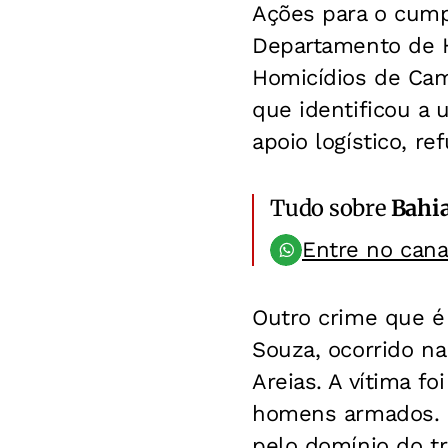
Ações para o cump
Departamento de H
Homicídios de Cam
que identificou a
apoio logístico, 
Tudo sobre
Bahi
Entre no can
Outro crime que é 
Souza, ocorrido na
Areias. A vítima f
homens armados. O
pelo domínio do tr