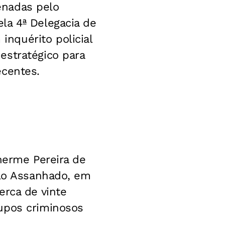
enadas pelo
la 4ª Delegacia de
nquérito policial
estratégico para
ecentes.
herme Pereira de
alo Assanhado, em
erca de vinte
upos criminosos