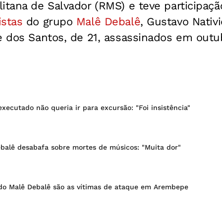
itana de Salvador (RMS) e teve participaç
istas
do grupo
Malê Debalê
, Gustavo Nativ
e dos Santos, de 21, assassinados em outu
xecutado não queria ir para excursão: "Foi insistência"
ebalê desabafa sobre mortes de músicos: "Muita dor"
do Malê Debalê são as vítimas de ataque em Arembepe