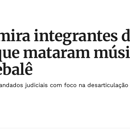
 mira integrantes 
que mataram músi
ebalê
ndados judiciais com foco na desarticulação