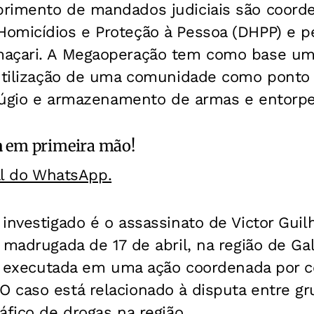
rimento de mandados judiciais são coord
omicídios e Proteção à Pessoa (DHPP) e pe
açari. A Megaoperação tem como base um i
 utilização de uma comunidade como ponto 
refúgio e armazenamento de armas e entorp
a
em primeira mão!
al do WhatsApp.
investigado é o assassinato de Victor Guil
 madrugada de 17 de abril, na região de G
oi executada em uma ação coordenada por c
 caso está relacionado à disputa entre gr
áfico de drogas na região.