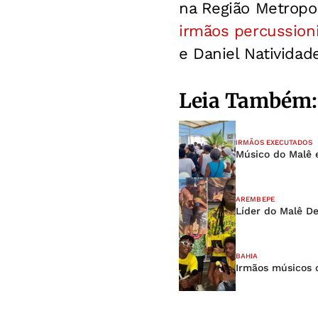
na Região Metropol
irmãos percussion
e Daniel Natividad
Leia Também:
IRMÃOS EXECUTADOS
Músico do Malê e
AREMBEPE
Líder do Malê D
BAHIA
Irmãos músicos 