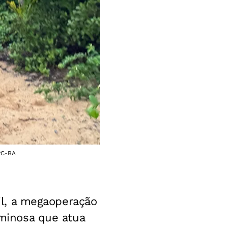
 PC-BA
vil, a megaoperação
iminosa que atua