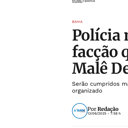
HOME
>
BAHIA
BAHIA
Polícia
facção 
Malê D
Serão cumpridos ma
organizado
Por
Redação
13/06/2025 - 7:58 h