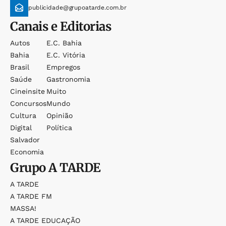
publicidade@grupoatarde.com.br
Canais e Editorias
Autos
E.c. Bahia
Bahia
E.c. Vitória
Brasil
Empregos
Saúde
Gastronomia
Cineinsite
Muito
Concursos
Mundo
Cultura
Opinião
Digital
Política
Salvador
Economia
Grupo
A TARDE
A TARDE
A TARDE FM
MASSA!
A TARDE EDUCAÇÃO