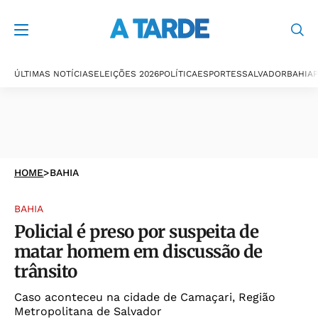
ÚLTIMAS NOTÍCIAS
ELEIÇÕES 2026
POLÍTICA
ESPORTES
SALVADOR
BAHIA
P
HOME
>
BAHIA
BAHIA
Policial é preso por suspeita de
matar homem em discussão de
trânsito
Caso aconteceu na cidade de Camaçari, Região
Metropolitana de Salvador