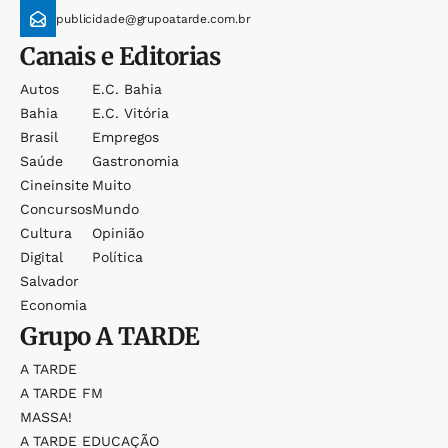
publicidade@grupoatarde.com.br
Canais e Editorias
Autos
E.c. Bahia
Bahia
E.c. Vitória
Brasil
Empregos
Saúde
Gastronomia
Cineinsite
Muito
Concursos
Mundo
Cultura
Opinião
Digital
Política
Salvador
Economia
Grupo
A TARDE
A TARDE
A TARDE FM
MASSA!
A TARDE EDUCAÇÃO