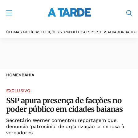
ÚLTIMAS NOTÍCIAS
ELEIÇÕES 2026
POLÍTICA
ESPORTES
SALVADOR
BAHIA
P
HOME
>
BAHIA
EXCLUSIVO
SSP apura presença de facções no
poder público em cidades baianas
Secretário Werner comentou reportagem que
denuncia 'patrocínio' de organização criminosa à
vereadores