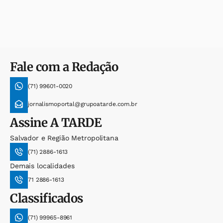
Fale com a Redação
(71) 99601-0020
jornalismoportal@grupoatarde.com.br
Assine
A TARDE
Salvador e Região Metropolitana
(71) 2886-1613
Demais localidades
71 2886-1613
Classificados
(71) 99965-8961