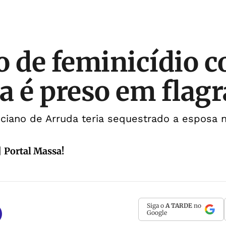
o de feminicídio c
a é preso em flagr
ciano de Arruda teria sequestrado a esposa n
| Portal Massa!
Siga o
A TARDE
no
Google