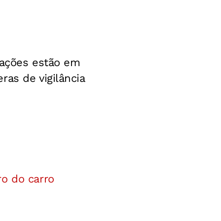
igações estão em
as de vigilância
ro do carro