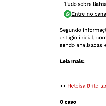
Tudo sobre
Bahi
Entre no can
Segundo informaçõe
estágio inicial, c
sendo analisadas e
Leia mais:
>>
Heloísa Brito 
O caso