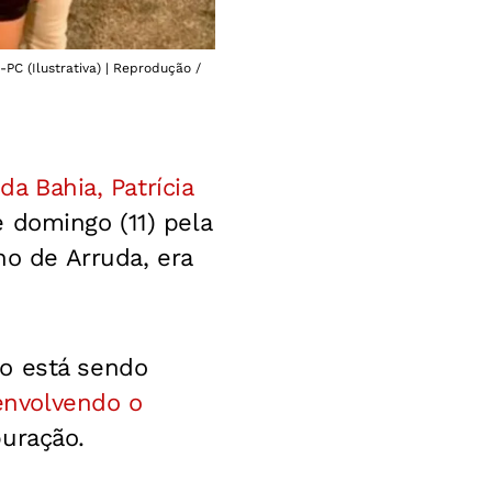
PC (Ilustrativa) | Reprodução /
 da Bahia, Patrícia
 domingo (11) pela
no de Arruda, era
do está sendo
envolvendo o
puração.