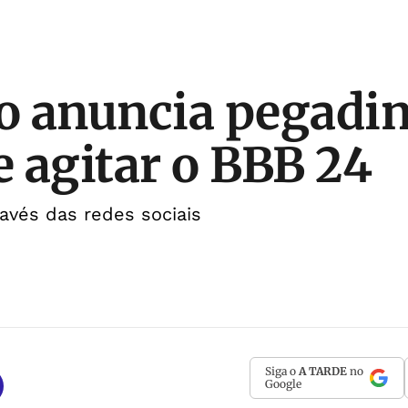
o anuncia pegadi
 agitar o BBB 24
ravés das redes sociais
Siga o
A TARDE
no
Google