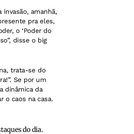
a invasão, amanhã,
presente pra eles,
der, o ‘Poder do
so”, disse o big
a, trata-se do
ra!”. Se por um
a dinâmica da
r o caos na casa.
staques do dia.