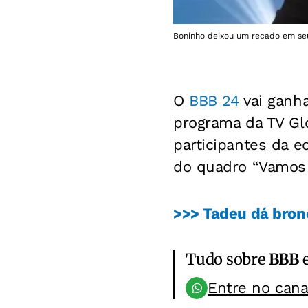
Boninho deixou um recado em seu
O
BBB 24
vai ganha
programa da TV G
participantes da e
do quadro “Vamos 
>>> Tadeu dá bron
Tudo sobre
BBB
e
Entre no can