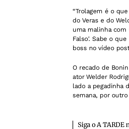
“Trolagem é o que
do Veras e do Weld
uma malinha com u
Falso'. Sabe o que 
boss no vídeo pos
O recado de Bonin
ator Welder Rodrig
lado a pegadinha 
semana, por outro 
Siga o A TARDE 