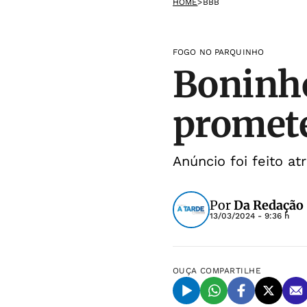
HOME
>
BBB
FOGO NO PARQUINHO
Boninh
promete
Anúncio foi feito at
Por
Da Redação
13/03/2024 - 9:36 h
OUÇA
COMPARTILHE