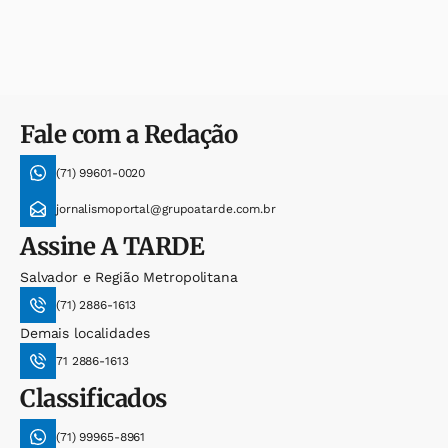
Fale com a Redação
(71) 99601-0020
jornalismoportal@grupoatarde.com.br
Assine
A TARDE
Salvador e Região Metropolitana
(71) 2886-1613
Demais localidades
71 2886-1613
Classificados
(71) 99965-8961