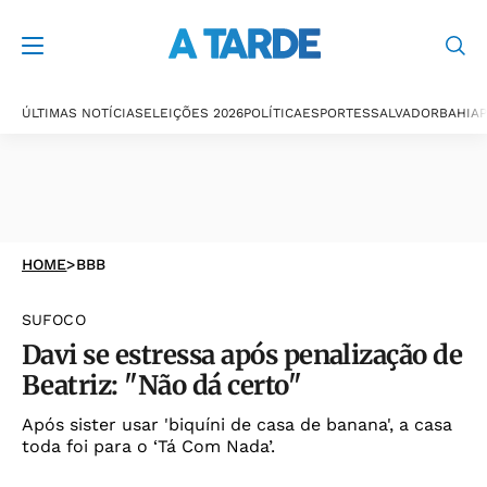
ÚLTIMAS NOTÍCIAS
ELEIÇÕES 2026
POLÍTICA
ESPORTES
SALVADOR
BAHIA
P
HOME
>
BBB
SUFOCO
Davi se estressa após penalização de
Beatriz: "Não dá certo"
Após sister usar 'biquíni de casa de banana', a casa
toda foi para o ‘Tá Com Nada’.