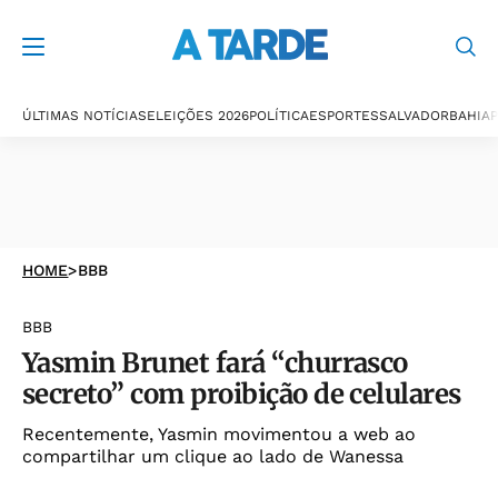
ÚLTIMAS NOTÍCIAS
ELEIÇÕES 2026
POLÍTICA
ESPORTES
SALVADOR
BAHIA
P
HOME
>
BBB
BBB
Yasmin Brunet fará “churrasco
secreto” com proibição de celulares
Recentemente, Yasmin movimentou a web ao
compartilhar um clique ao lado de Wanessa