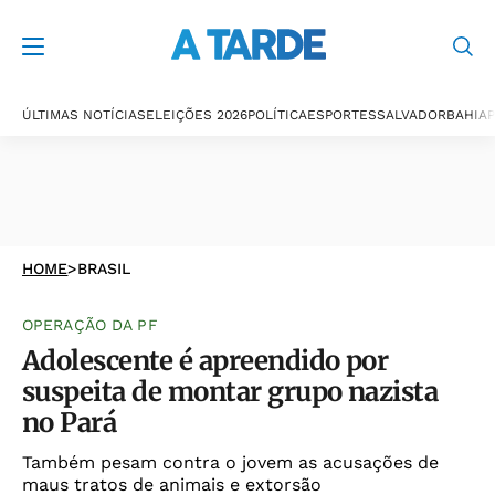
ÚLTIMAS NOTÍCIAS
ELEIÇÕES 2026
POLÍTICA
ESPORTES
SALVADOR
BAHIA
P
HOME
>
BRASIL
OPERAÇÃO DA PF
Adolescente é apreendido por
suspeita de montar grupo nazista
no Pará
Também pesam contra o jovem as acusações de
maus tratos de animais e extorsão