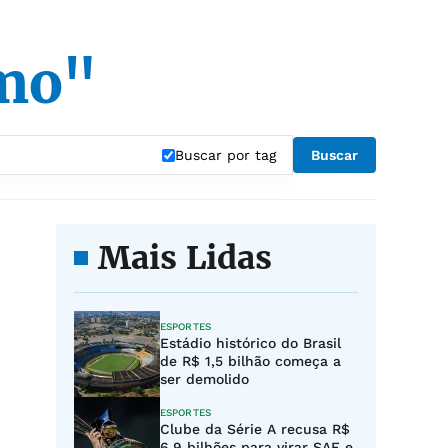
smo"
Buscar por tag
Buscar
Mais Lidas
ESPORTES
Estádio histórico do Brasil
de R$ 1,5 bilhão começa a
ser demolido
ESPORTES
Clube da Série A recusa R$
6,9 bilhões para virar SAF e