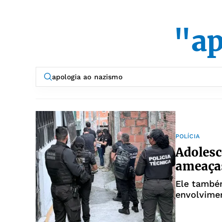
"ap
POLÍCIA
Adolesc
ameaças
Ele também
envolvime