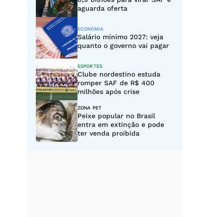
aguarda oferta
ECONOMIA
Salário mínimo 2027: veja
quanto o governo vai pagar
ESPORTES
Clube nordestino estuda
romper SAF de R$ 400
milhões após crise
ZONA PET
Peixe popular no Brasil
entra em extinção e pode
ter venda proibida