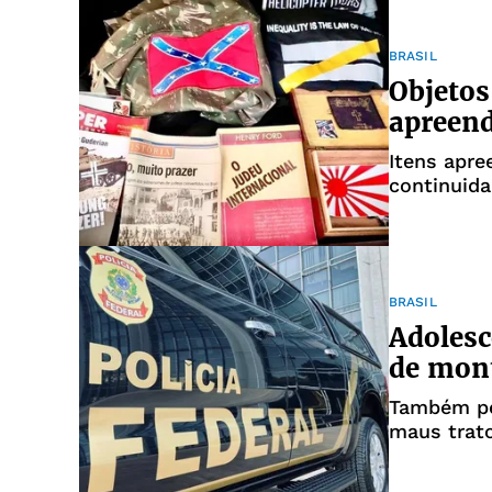
BRASIL
Objetos
apreend
Itens apre
continuida
BRASIL
Adolesc
de mont
Também pe
maus trato