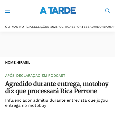
ÚLTIMAS NOTÍCIAS
ELEIÇÕES 2026
POLÍTICA
ESPORTES
SALVADOR
BAHIA
P
HOME
>
BRASIL
APÓS DECLARAÇÃO EM PODCAST
Agredido durante entrega, motoboy
diz que processará Rica Perrone
Influenciador admitiu durante entrevista que jogou
entrega no motoboy