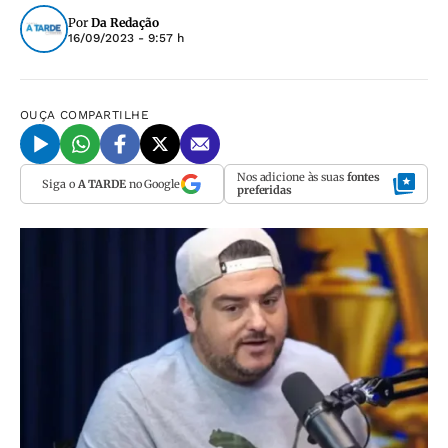
Por
Da Redação
16/09/2023 - 9:57 h
OUÇA
COMPARTILHE
Nos adicione às suas
fontes
Siga o
A TARDE
no Google
preferidas