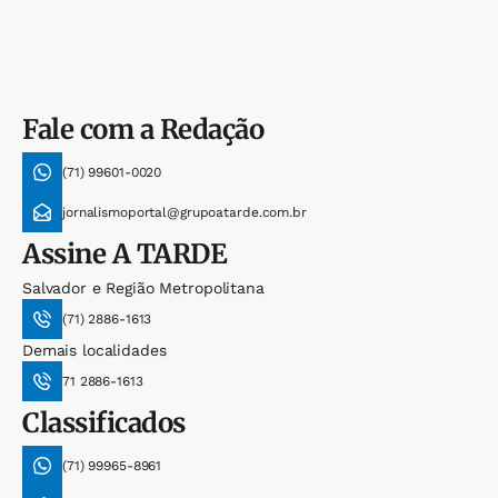
Fale com a Redação
(71) 99601-0020
jornalismoportal@grupoatarde.com.br
Assine
A TARDE
Salvador e Região Metropolitana
(71) 2886-1613
Demais localidades
71 2886-1613
Classificados
(71) 99965-8961