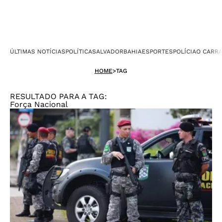
ÚLTIMAS NOTÍCIAS
POLÍTICA
SALVADOR
BAHIA
ESPORTES
POLÍCIA
O CARR
HOME
>
TAG
RESULTADO PARA A TAG:
Força Nacional