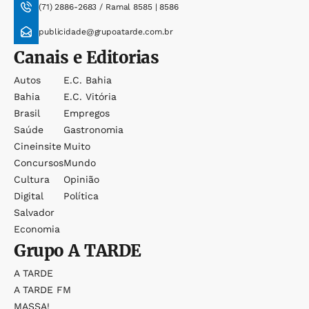
(71) 2886-2683 / Ramal 8585 | 8586
publicidade@grupoatarde.com.br
Canais e Editorias
Autos
E.c. Bahia
Bahia
E.c. Vitória
Brasil
Empregos
Saúde
Gastronomia
Cineinsite
Muito
Concursos
Mundo
Cultura
Opinião
Digital
Política
Salvador
Economia
Grupo
A TARDE
A TARDE
A TARDE FM
MASSA!