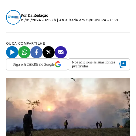
Por
Da Redação
19/09/2024 - 6:38 h
| Atualizada em
19/09/2024 - 6:58
OUÇA
COMPARTILHE
Nos adicione às suas
fontes
Siga o
A TARDE
no Google
preferidas