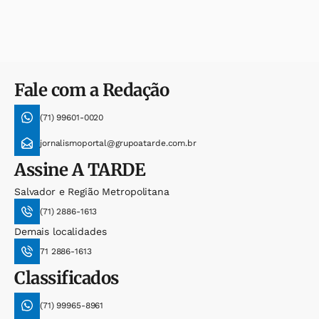
Fale com a Redação
(71) 99601-0020
jornalismoportal@grupoatarde.com.br
Assine
A TARDE
Salvador e Região Metropolitana
(71) 2886-1613
Demais localidades
71 2886-1613
Classificados
(71) 99965-8961