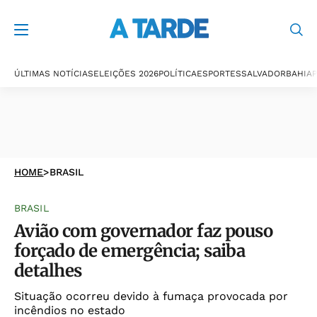
ÚLTIMAS NOTÍCIAS
ELEIÇÕES 2026
POLÍTICA
ESPORTES
SALVADOR
BAHIA
P
HOME
>
BRASIL
BRASIL
Avião com governador faz pouso
forçado de emergência; saiba
detalhes
Situação ocorreu devido à fumaça provocada por
incêndios no estado