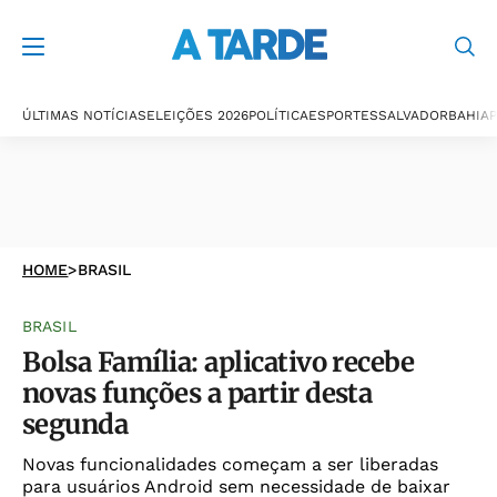
ÚLTIMAS NOTÍCIAS
ELEIÇÕES 2026
POLÍTICA
ESPORTES
SALVADOR
BAHIA
P
HOME
>
BRASIL
BRASIL
Bolsa Família: aplicativo recebe
novas funções a partir desta
segunda
Novas funcionalidades começam a ser liberadas
para usuários Android sem necessidade de baixar