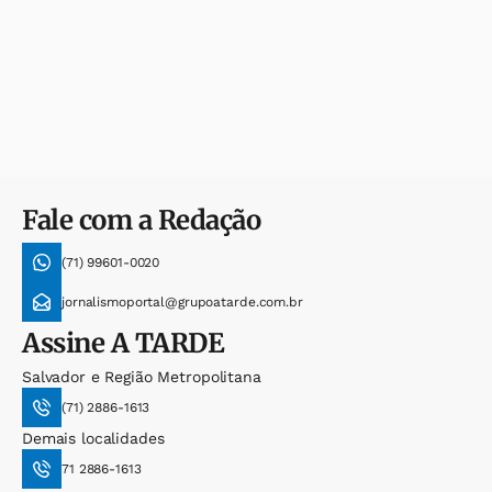
Fale com a Redação
(71) 99601-0020
jornalismoportal@grupoatarde.com.br
Assine
A TARDE
Salvador e Região Metropolitana
(71) 2886-1613
Demais localidades
71 2886-1613