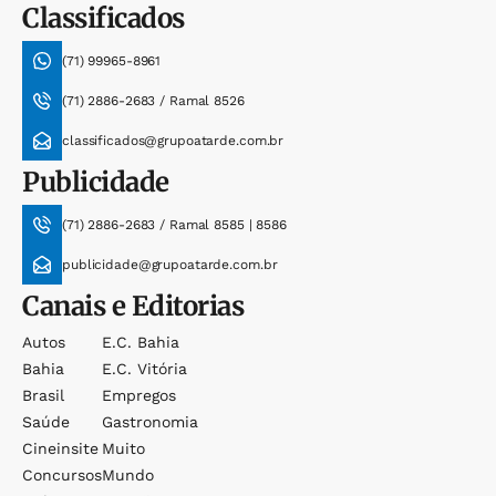
Classificados
(71) 99965-8961
(71) 2886-2683 / Ramal 8526
classificados@grupoatarde.com.br
Publicidade
(71) 2886-2683 / Ramal 8585 | 8586
publicidade@grupoatarde.com.br
Canais e Editorias
Autos
E.c. Bahia
Bahia
E.c. Vitória
Brasil
Empregos
Saúde
Gastronomia
Cineinsite
Muito
Concursos
Mundo