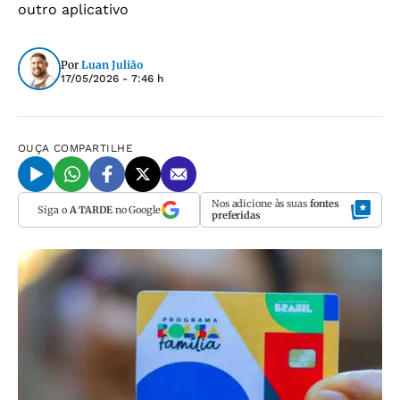
outro aplicativo
Por
Luan Julião
17/05/2026 - 7:46 h
OUÇA
COMPARTILHE
Nos adicione às suas
fontes
Siga o
A TARDE
no Google
preferidas