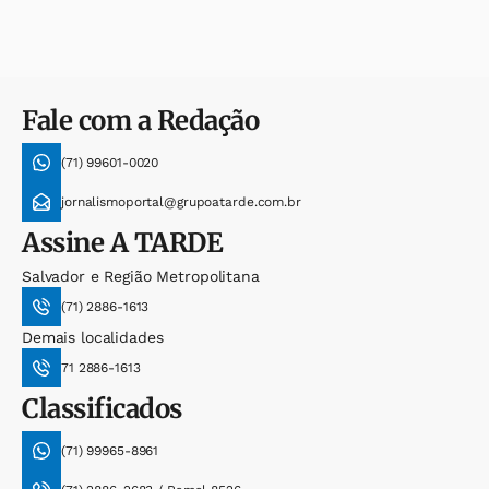
Fale com a Redação
(71) 99601-0020
jornalismoportal@grupoatarde.com.br
Assine
A TARDE
Salvador e Região Metropolitana
(71) 2886-1613
Demais localidades
71 2886-1613
Classificados
(71) 99965-8961