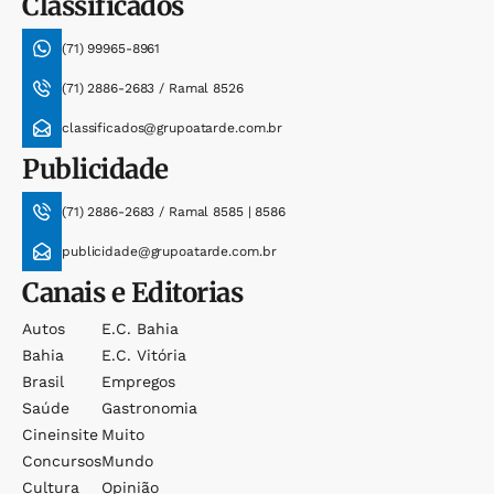
Classificados
(71) 99965-8961
(71) 2886-2683 / Ramal 8526
classificados@grupoatarde.com.br
Publicidade
(71) 2886-2683 / Ramal 8585 | 8586
publicidade@grupoatarde.com.br
Canais e Editorias
Autos
E.c. Bahia
Bahia
E.c. Vitória
Brasil
Empregos
Saúde
Gastronomia
Cineinsite
Muito
Concursos
Mundo
Cultura
Opinião