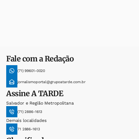
Fale com a Redação
(71) 99601-0020
jornalismoportal@grupoatarde.com.br
Assine
A TARDE
Salvador e Região Metropolitana
(71) 2886-1613
Demais localidades
71 2886-1613