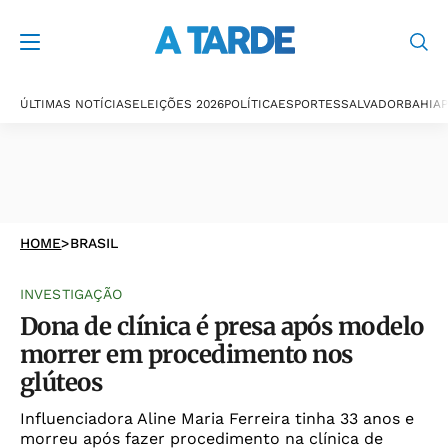
ÚLTIMAS NOTÍCIAS
ELEIÇÕES 2026
POLÍTICA
ESPORTES
SALVADOR
BAHIA
P
HOME
>
BRASIL
INVESTIGAÇÃO
Dona de clínica é presa após modelo
morrer em procedimento nos
glúteos
Influenciadora Aline Maria Ferreira tinha 33 anos e
morreu após fazer procedimento na clínica de