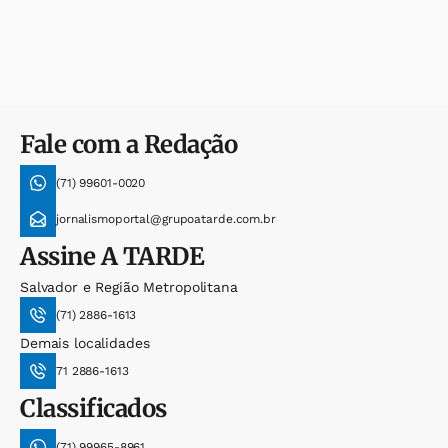
Fale com a Redação
(71) 99601-0020
jornalismoportal@grupoatarde.com.br
Assine
A TARDE
Salvador e Região Metropolitana
(71) 2886-1613
Demais localidades
71 2886-1613
Classificados
(71) 99965-8961