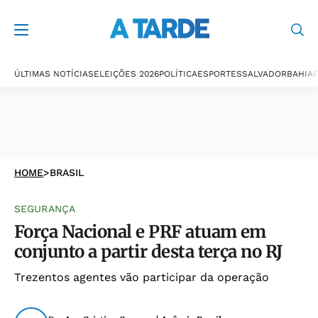
ÚLTIMAS NOTÍCIAS
ELEIÇÕES 2026
POLÍTICA
ESPORTES
SALVADOR
BAHIA
P
HOME
>
BRASIL
SEGURANÇA
Força Nacional e PRF atuam em
conjunto a partir desta terça no RJ
Trezentos agentes vão participar da operação