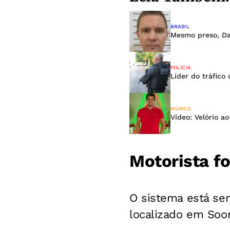
BRASIL
Mesmo preso, Dan
POLÍCIA
Líder do tráfic
MÚSICA
Vídeo: Velório a
Motorista f
O sistema está se
localizado em Soor