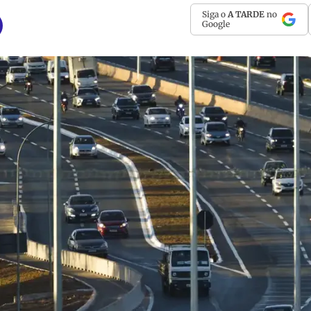
Siga o
A TARDE
no
Google