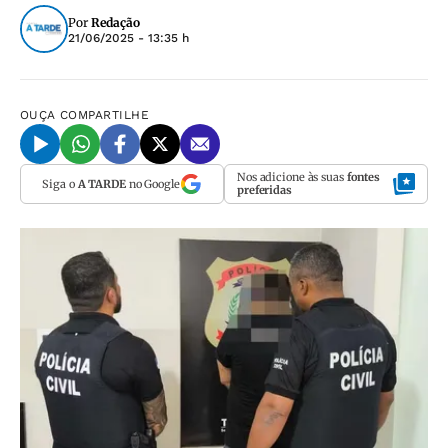
Por
Redação
21/06/2025 - 13:35 h
OUÇA
COMPARTILHE
Nos adicione às suas
fontes
Siga o
A TARDE
no Google
preferidas