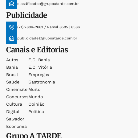
classificados@grupoatarde.com.br
Publicidade
(71) 2886-2683 / Ramal 8585 | 8586
publicidade@grupoatarde.com.br
Canais e Editorias
Autos
E.c. Bahia
Bahia
E.c. Vitória
Brasil
Empregos
Saúde
Gastronomia
Cineinsite
Muito
Concursos
Mundo
Cultura
Opinião
Digital
Política
Salvador
Economia
Grupo
A TARDE