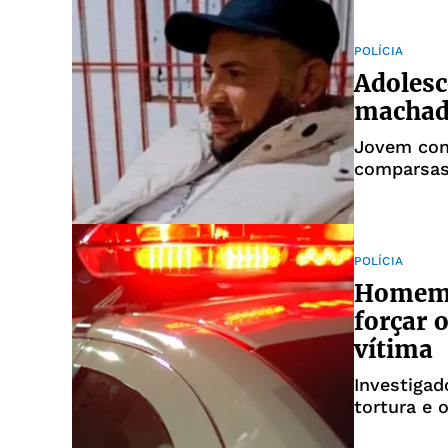
POLÍCIA
Adolesc
machad
Jovem con
comparsa
POLÍCIA
Homem é
forçar 
vítima
Investigad
tortura e 