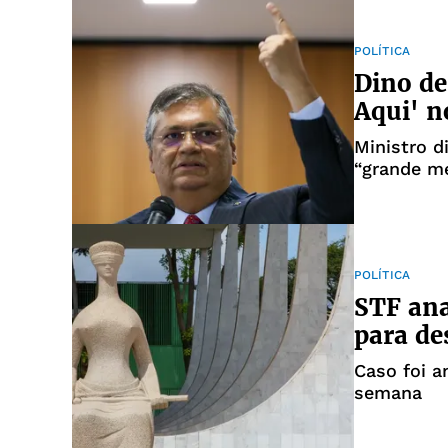
POLÍTICA
Dino de
Aqui' n
Ministro d
“grande mé
debate
POLÍTICA
STF ana
para de
Caso foi a
semana