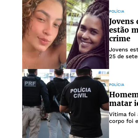
POLÍCIA
Jovens 
estão m
crime
Jovens est
25 de set
POLÍCIA
Homem é
matar 
Vítima foi
corpo foi 