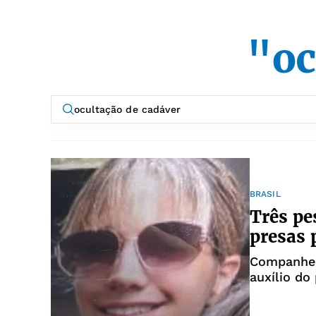
"oc
BRASIL
Três pe
presas p
Companhei
auxílio do 