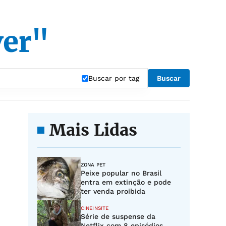
ver"
Buscar por tag
Buscar
Mais Lidas
ZONA PET
Peixe popular no Brasil
entra em extinção e pode
ter venda proibida
CINEINSITE
Série de suspense da
Netflix com 8 episódios