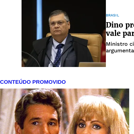
BRASIL
Dino pr
vale pa
Ministro c
argumenta