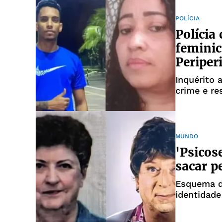
POLÍCIA
Polícia
feminic
Periper
Inquérito 
crime e re
investigad
MUNDO
'Psicos
sacar 
Esquema d
identidade
presencial