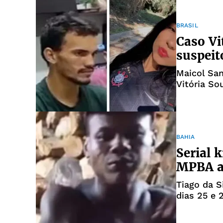
BRASIL
Caso Vit
suspeit
Maicol San
Vitória So
BAHIA
Serial 
MPBA a
Tiago da S
dias 25 e