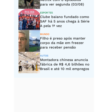
para ver segunda (03/08)
ESPORTES
Clube baiano fundado como
SAF há 5 anos chega à Série
A pela 1ª vez
MUNDO
Filho é preso após manter
corpo da mãe em freezer
para receber pensão
AUTOS
Montadora chinesa anuncia
fábrica de R$ 4,6 bilhões no
Brasil e até 10 mil empregos